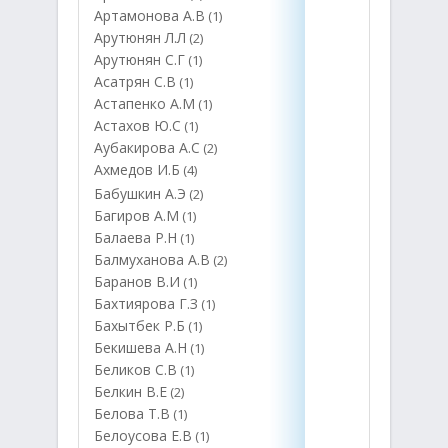
Артамонова А.В
(1)
Арутюнян Л.Л
(2)
Арутюнян С.Г
(1)
Асатрян С.В
(1)
Астапенко А.М
(1)
Астахов Ю.С
(1)
Аубакирова А.С
(2)
Ахмедов И.Б
(4)
Бабушкин А.Э
(2)
Багиров А.М
(1)
Балаева Р.Н
(1)
Балмуханова А.В
(2)
Баранов В.И
(1)
Бахтиярова Г.З
(1)
Бахытбек Р.Б
(1)
Бекишева А.Н
(1)
Беликов С.В
(1)
Белкин В.Е
(2)
Белова Т.В
(1)
Белоусова Е.В
(1)