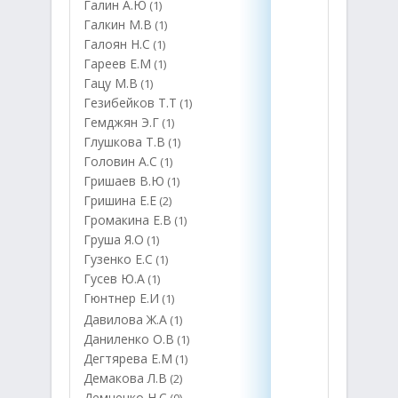
Галин А.Ю
(1)
Галкин М.В
(1)
Галоян Н.С
(1)
Гареев Е.М
(1)
Гацу М.В
(1)
Гезибейков Т.Т
(1)
Гемджян Э.Г
(1)
Глушкова Т.В
(1)
Головин А.С
(1)
Гришаев В.Ю
(1)
Гришина Е.Е
(2)
Громакина Е.В
(1)
Груша Я.О
(1)
Гузенко Е.С
(1)
Гусев Ю.А
(1)
Гюнтнер Е.И
(1)
Давилова Ж.А
(1)
Даниленко О.В
(1)
Дегтярева Е.М
(1)
Демакова Л.В
(2)
Демченко Н.С