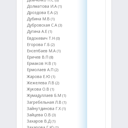
(0)
Долматова И.А
(1)
Дроздова Е.А
(2)
Дубина М.В
(1)
Дубровская С.А
(3)
Дугина А.Е
(1)
Евдокевич Т.Н
(0)
Егорова Г.Б
(2)
Енсепбаев М.А
(1)
Еричев В.П
(8)
Ермаков Н.В
(1)
Ермолаев А.П
(2)
Жарова Е.Ю
(1)
Жежелева Л.В
(2)
Жукова О.В
(1)
Жумадуллаев Б.М
(1)
Загребельная Л.В
(1)
Зайнутдинова Г.Х
(1)
Зайцева О.В
(3)
Захаров В.Д
(1)
Захарова Г.Ю
(1)