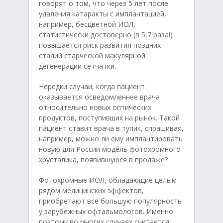
говорят о том, что через 5 лет после
удаления катаракты с имплантацией,
например, бесцветной ИОЛ,
статистически достоверно (в 5,7 раза!)
повышается риск развития поздних
стадий старческой макулярной
дегенерации сетчатки.
Нередки случаи, когда пациент
оказывается осведомленнее врача
относительно новых оптических
продуктов, поступивших на рынок. Такой
пациент ставит врача в тупик, спрашивая,
например, можно ли ему имплантировать
новую для России модель фотохромного
хрусталика, появившуюся в продаже?
Фотохромные ИОЛ, обладающие целым
рядом медицинских эффектов,
приобретают все большую популярность
у зарубежных офтальмологов. Именно
поэтому во многих случаях считается