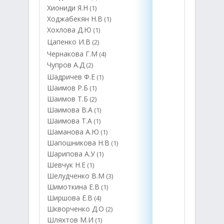
Хиониди Я.Н
(1)
Ходжабекян Н.В
(1)
Хохлова Д.Ю
(1)
Цапенко И.В
(2)
Чернакова Г.М
(4)
Чупров А.Д
(2)
Шадричев Ф.Е
(1)
Шаимов Р.Б
(1)
Шаимов Т.Б
(2)
Шаимова В.А
(1)
Шаимова Т.А
(1)
Шаманова А.Ю
(1)
Шапошникова Н.В
(1)
Шарипова А.У
(1)
Шевчук Н.Е
(1)
Шелудченко В.М
(3)
Шимоткина Е.В
(1)
Ширшова Е.В
(4)
Шкворченко Д.О
(2)
Шляхтов М.И
(1)