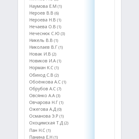
Наумова Е.М
(1)
Нероев В.В
(6)
Нероева Н.В
(1)
Нечаева О.В
(1)
Нечеснюк С.Ю
(3)
Никель В.В
(1)
Николаев В.Г
(1)
Новак И.В
(2)
Новиков И.А
(1)
Норман К.С
(1)
Обиход С.В
(2)
Обоёнкова А.С
(1)
Обрубов А.С
(7)
Овсянко А.А
(3)
Овчарова Н.Г
(1)
Ожегова А.Д
(0)
Османова Э.Р
(1)
Охоцимская Т.Д
(2)
Пан Н.С
(1)
Панина Е.Н
(1)