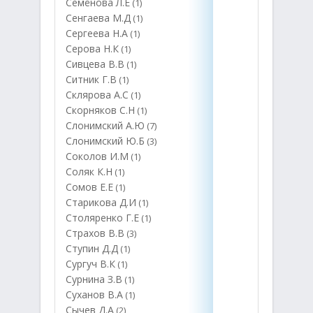
Семёнова Л.Е
(1)
Сенгаева М.Д
(1)
Сергеева Н.А
(1)
Серова Н.К
(1)
Сивцева В.В
(1)
Ситник Г.В
(1)
Склярова А.С
(1)
Скорняков С.Н
(1)
Слонимский А.Ю
(7)
Слонимский Ю.Б
(3)
Соколов И.М
(1)
Соляк К.Н
(1)
Сомов Е.Е
(1)
Старикова Д.И
(1)
Столяренко Г.Е
(1)
Страхов В.В
(3)
Ступин Д.Д
(1)
Сургуч В.К
(1)
Сурнина З.В
(1)
Суханов В.А
(1)
Сычев Д.А
(2)