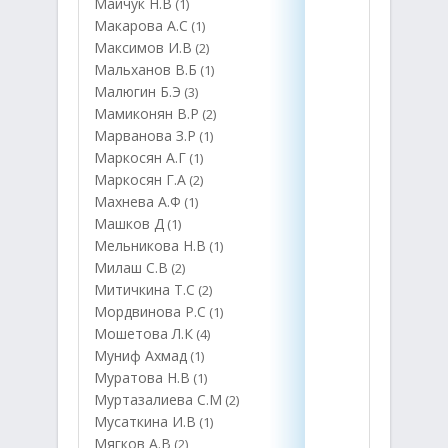
Майчук Н.В
(1)
Макарова А.С
(1)
Максимов И.В
(2)
Мальханов В.Б
(1)
Малюгин Б.Э
(3)
Мамиконян В.Р
(2)
Марванова З.Р
(1)
Маркосян А.Г
(1)
Маркосян Г.А
(2)
Махнева А.Ф
(1)
Машков Д
(1)
Мельникова Н.В
(1)
Милаш С.В
(2)
Митичкина Т.С
(2)
Мордвинова Р.С
(1)
Мошетова Л.К
(4)
Муниф Ахмад
(1)
Муратова Н.В
(1)
Муртазалиева С.М
(2)
Мусаткина И.В
(1)
Мягков А.В
(2)