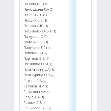
Панова И.Е
(2)
Панюшкина Л.А
(2)
Патеюк Л.С
(1)
Першин Б.С
(1)
Петров С.Ю
(1)
Письменская В.А
(1)
Поздеева О.Г
(1)
Полунин Г.С
(1)
Полунина Е.Г
(1)
Попова Л.И
(2)
Портнов В.В
(1)
Потапова О.М
(1)
Прививкова Е.А
(1)
Проскурина О.В
(2)
Ракова А.В
(1)
Расулов И.Р
(2)
Рафаэлян А.А
(2)
Редид А.А
(1)
Резвых С.В
(1)
Рещикова В.С
(2)