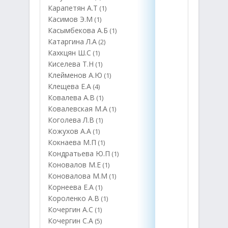
Карапетян А.Т
(1)
Касимов Э.М
(1)
Касымбекова А.Б
(1)
Катаргина Л.А
(2)
Кахкцян Ш.С
(1)
Киселева Т.Н
(1)
Клейменов А.Ю
(1)
Клещева Е.А
(4)
Ковалева А.В
(1)
Ковалевская М.А
(1)
Коголева Л.В
(1)
Кожухов А.А
(1)
Кокнаева М.П
(1)
Кондратьева Ю.П
(1)
Коновалов М.Е
(1)
Коновалова М.М
(1)
Корнеева Е.А
(1)
Короленко А.В
(1)
Кочергин А.С
(1)
Кочергин С.А
(5)