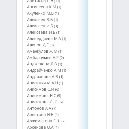
Аветисов С.Э
(11)
Авсинеева К.М
(3)
Акуленко М.В
(1)
Алексеев В.В
(1)
Алексеев И.Б
(3)
Алексеева И.Б
(1)
Аливердиева М.А
(1)
Алипов Д.Г
(3)
Аманкулов Ж.М
(1)
Амбарцумян А.Р
(2)
Анджелова Д.В
(1)
Андрейченко А.М
(1)
Андрианова А.В
(1)
Анисимкина А.Н
(1)
Анисимов С.И
(6)
Анисимова Н.С
(5)
Анисимова С.Ю
(6)
Антонов А.А
(7)
Арестова Н.Н
(1)
Аржиматова Г.Ш
(2)
Арсенова О.А
(1)