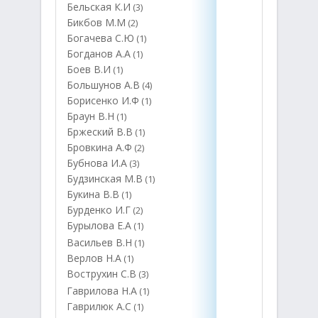
Бельская К.И
(3)
Бикбов М.М
(2)
Богачева С.Ю
(1)
Богданов А.А
(1)
Боев В.И
(1)
Большунов А.В
(4)
Борисенко И.Ф
(1)
Браун В.Н
(1)
Бржеский В.В
(1)
Бровкина А.Ф
(2)
Бубнова И.А
(3)
Будзинская М.В
(1)
Букина В.В
(1)
Бурденко И.Г
(2)
Бурылова Е.А
(1)
Васильев В.Н
(1)
Верлов Н.А
(1)
Вострухин С.В
(3)
Гаврилова Н.А
(1)
Гаврилюк А.С
(1)