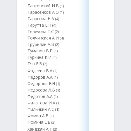
Танковский И.В
(1)
Тарасенков А.О
(1)
Тарасова Н.А
(4)
Тарутта Е.П
(4)
Телеуова Т.С
(2)
Толчинская А.И
(4)
Трубилин А.В
(2)
Туманов В.П
(1)
Туркина К.И
(4)
Тян Е.В
(2)
Фадеева В.А
(2)
Федоров А.А
(1)
Федорова Е.Н
(1)
Федосова Л.В
(1)
Федотов А.А
(1)
Филатова И.А
(1)
Филичкин А.С
(1)
Фомин А.В
(1)
Фомина Е.Б
(2)
Ханджян А.Т
(2)