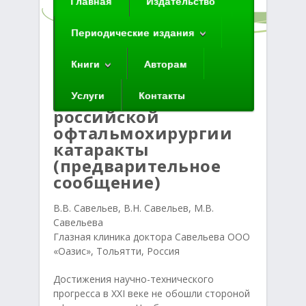
Главная
Издательство
Периодические издания
Главная
»
Лекции
»
Появление
Книги
Авторам
фотохромной ИОЛ —
новый этап в
Услуги
Контакты
российской
офтальмохирургии
катаракты
(предварительное
сообщение)
В.В. Савельев, В.Н. Савельев, М.В.
Савельева
Глазная клиника доктора Савельева ООО
«Оазис», Тольятти, Россия
Достижения научно-технического
прогресса в XXI веке не обошли стороной