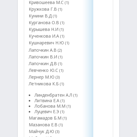
Кривошеева М.С
(1)
Кружкова Г.В
(1)
Кунини В.Д
(1)
Курганова О.В
(1)
Курышева Н.И
(1)
Кученкова И.А
(1)
Кушнаревич Н.Ю
(1)
Лапочкин А.В
(2)
Лапочкин В.И
(1)
Лапочкин Д.В
(1)
Левченко Ю.С
(1)
Лернер М.Ю
(3)
Летникова К.Б
(1)
Линденбратен А.Л
(1)
Литвина Е.А
(1)
Лобанова М.М
(1)
Луцевич Е.Э
(1)
Магамадов Б.М
(1)
Мазанова Е.В
(1)
Майчук Д.Ю
(3)