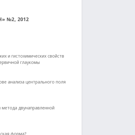
» №2, 2012
их и гистохимических свойств
первичной глаукомы
ове анализа центрального поля
и метода двунаправленной
еская форма?