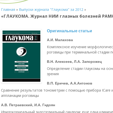
Главная
»
Выпуски журнала "Глаукома" за 2012
»
«ГЛАУКОМА. Журнал НИИ глазных болезней РАМН
Оригинальные статьи
А.И. Малахова
Комплексное изучение морфологическ
роговицы при терминальной стадии 
В.Н. Алексеев, Л.А. Запорожец
Определение стадии глаукомы на осн
зрения
В.П. Еричев, А.А.Антонов
Сравнение результатов тонометрии с помощью прибора ICare 
аппланации роговицы
А.В. Петраевский, И.А. Гндоян
Иридокорнеальный эндотелиальный синдром: еще одна клинич