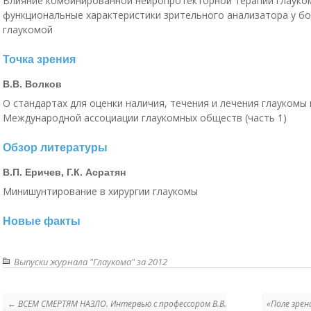
Влияние комбинированной нейропротекторной терапии глауко
функциональные характеристики зрительного анализатора у б
глаукомой
Точка зрения
В.В. Волков
О стандартах для оценки наличия, течения и лечения глаукомы
Международной ассоциации глаукомных обществ (часть 1)
Обзор литературы
В.П. Еричев, Г.К. Асратян
Минишунтирование в хирургии глаукомы
Новые факты
Выпуски журнала "Глаукома" за 2012
← ВСЕМ СМЕРТЯМ НАЗЛО. Интервью с профессором В.В.
«Поле зрен