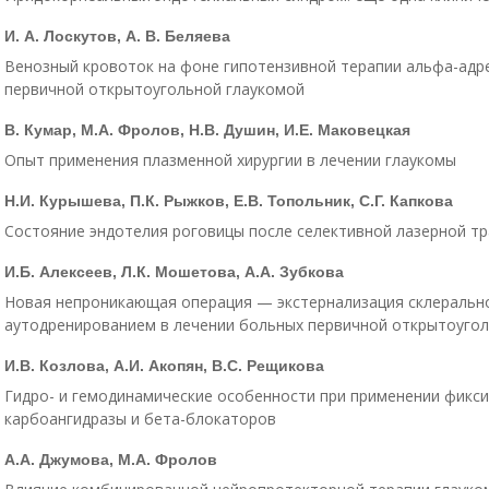
И. А. Лоскутов, А. В. Беляева
Венозный кровоток на фоне гипотензивной терапии альфа-адр
первичной открытоугольной глаукомой
В. Кумар, М.А. Фролов, Н.В. Душин, И.Е. Маковецкая
Опыт применения плазменной хирургии в лечении глаукомы
Н.И. Курышева, П.К. Рыжков, Е.В. Топольник, С.Г. Капкова
Состояние эндотелия роговицы после селективной лазерной т
И.Б. Алексеев, Л.К. Мошетова, А.А. Зубкова
Новая непроникающая операция — экстернализация склерально
аутодренированием в лечении больных первичной открытоугол
И.В. Козлова, А.И. Акопян, В.С. Рещикова
Гидро- и гемодинамические особенности при применении фикс
карбоангидразы и бета-блокаторов
А.А. Джумова, М.А. Фролов