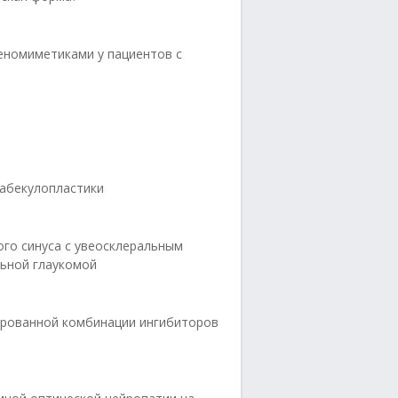
еномиметиками у пациентов с
рабекулопластики
го синуса с увеосклеральным
ьной глаукомой
ированной комбинации ингибиторов